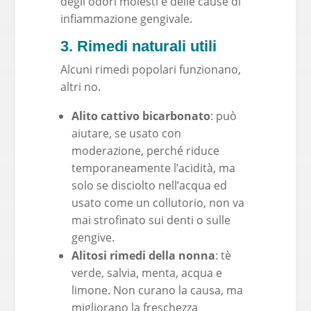
degli odori molesti e delle cause di
infiammazione gengivale.
3. Rimedi naturali utili
Alcuni rimedi popolari funzionano,
altri no.
Alito cattivo bicarbonato
: può
aiutare, se usato con
moderazione, perché riduce
temporaneamente l’acidità, ma
solo se disciolto nell’acqua ed
usato come un collutorio, non va
mai strofinato sui denti o sulle
gengive.
Alitosi rimedi della nonna
: tè
verde, salvia, menta, acqua e
limone. Non curano la causa, ma
migliorano la freschezza