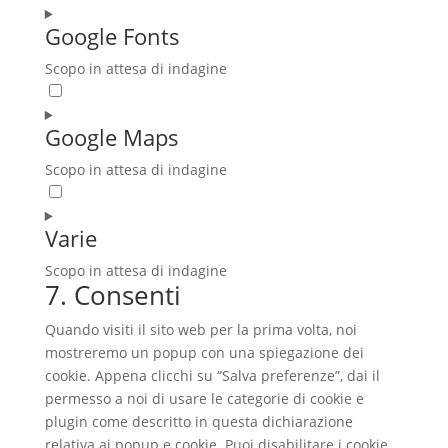
manager
to
Google Fonts
service
pixelyoursite
Scopo in attesa di indagine
Consent
to
Google Maps
service
google-
Scopo in attesa di indagine
fonts
Consent
to
Varie
service
google-
Scopo in attesa di indagine
maps
7. Consenti
Consent
to
Quando visiti il sito web per la prima volta, noi
service
mostreremo un popup con una spiegazione dei
varie
cookie. Appena clicchi su “Salva preferenze”, dai il
permesso a noi di usare le categorie di cookie e
plugin come descritto in questa dichiarazione
relativa ai popup e cookie. Puoi disabilitare i cookie