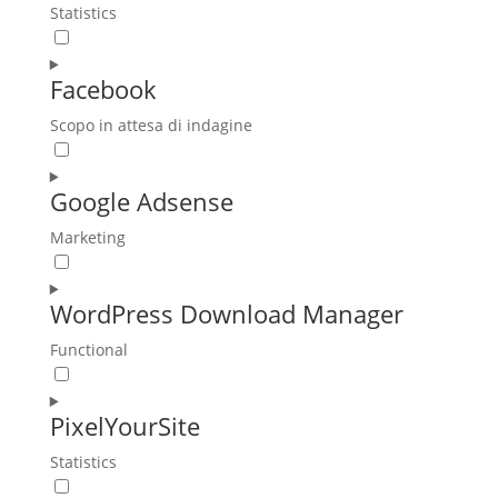
wordpress
Statistics
Consent
to
Facebook
service
google-
Scopo in attesa di indagine
analytics
Consent
to
Google Adsense
service
facebook
Marketing
Consent
to
WordPress Download Manager
service
google-
Functional
adsense
Consent
to
PixelYourSite
service
wordpress-
Statistics
download-
Consent