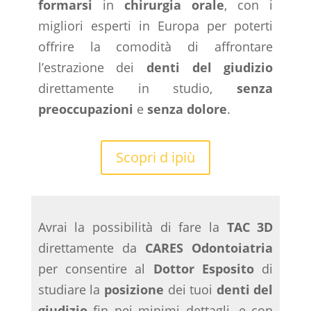
formarsi
in
chirurgia orale
, con i
migliori esperti in Europa per poterti
offrire la comodità di affrontare
l’estrazione dei
denti del giudizio
direttamente in studio,
senza
preoccupazioni
e
senza dolore
.
Scopri d ipiù
Avrai la possibilità di fare la
TAC 3D
direttamente da
CARES Odontoiatria
per consentire al
Dottor Esposito
di
studiare la
posizione
dei tuoi
denti del
giudizio
fin nei minimi dettagli, e con