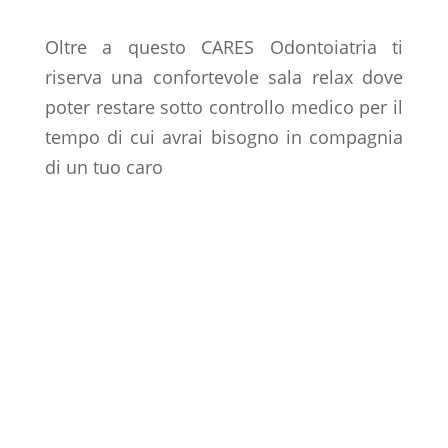
Oltre a questo CARES Odontoiatria ti
riserva una confortevole sala relax dove
poter restare sotto controllo medico per il
tempo di cui avrai bisogno in compagnia
di un tuo caro
STANCO DI SOFFRIRE
Se vuoi maggiori informazioni o vuoi
prenotare una visita col Dottor Esposito