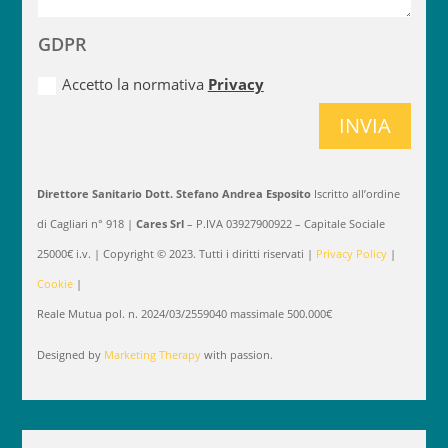
GDPR
Alte
Accetto la normativa
Privacy
INVIA
Direttore Sanitario Dott. Stefano Andrea Esposito
Iscritto all’ordine
di Cagliari n° 918 |
Cares Srl
– P.IVA 03927900922 – Capitale Sociale
25000€ i.v. | Copyright © 2023. Tutti i diritti riservati |
Privacy Policy
|
Cookie
|
Reale Mutua pol. n. 2024/03/2559040 massimale 500.000€
Designed by
Marketing Therapy
with passion.