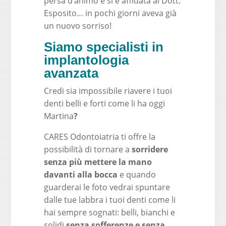
persa d’animo e si è affidata al Dott.
Esposito… in pochi giorni aveva già
un nuovo sorriso!
Siamo specialisti in
implantologia
avanzata
Credi sia impossibile riavere i tuoi
denti belli e forti come li ha oggi
Martina
?
CARES Odontoiatria ti offre la
possibilità di tornare a
sorridere
senza più mettere la mano
davanti alla bocca
e quando
guarderai le foto vedrai spuntare
dalle tue labbra i tuoi denti come li
hai sempre sognati: belli, bianchi e
solidi
senza sofferenze e senza