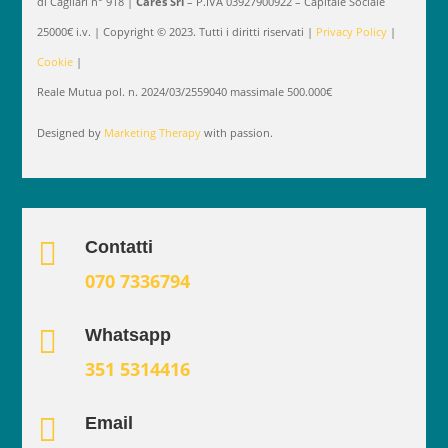
di Cagliari n° 918 |
Cares Srl
– P.IVA 03927900922 – Capitale Sociale
25000€ i.v. | Copyright © 2023. Tutti i diritti riservati |
Privacy Policy
|
Cookie
|
Reale Mutua pol. n. 2024/03/2559040 massimale 500.000€
Designed by
Marketing Therapy
with passion.

Contatti
070 7336794

Whatsapp
351 5314416

Email