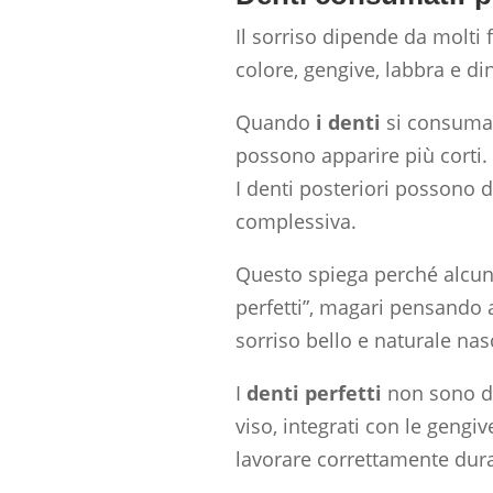
Il sorriso dipende da molti 
colore, gengive, labbra e di
Quando
i denti
si consuman
possono apparire più corti.
I denti posteriori possono d
complessiva.
Questo spiega perché alcuni
perfetti”, magari pensando 
sorriso bello e naturale na
I
denti perfetti
non sono den
viso, integrati con le gengi
lavorare correttamente dura