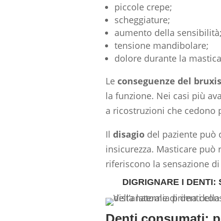
piccole crepe;
scheggiature;
aumento della sensibilità
tensione mandibolare;
dolore durante la mastica
Le
conseguenze
del brux
la funzione. Nei casi più av
a ricostruzioni che cedono 
Il
disagio
del paziente può 
insicurezza. Masticare può r
riferiscono la sensazione di 
DIGRIGNARE I DENTI:
Denti consumati: p