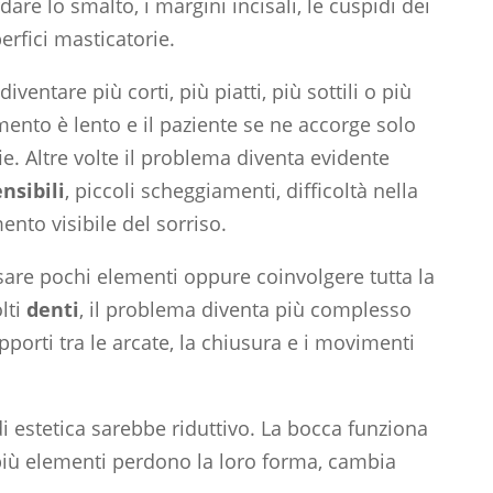
are lo smalto, i margini incisali, le cuspidi dei
erfici masticatorie.
ventare più corti, più piatti, più sottili o più
amento è lento e il paziente se ne accorge solo
e. Altre volte il problema diventa evidente
nsibili
, piccoli scheggiamenti, difficoltà nella
to visibile del sorriso.
sare pochi elementi oppure coinvolgere tutta la
lti
denti
, il problema diventa più complesso
porti tra le arcate, la chiusura e i movimenti
 di estetica sarebbe riduttivo. La bocca funziona
iù elementi perdono la loro forma, cambia