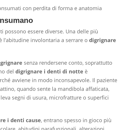
consumano
ti possono essere diverse. Una delle più
oè l’abitudine involontaria a serrare o
digrignare
igrignare
senza rendersene conto, soprattutto
eno del
digrignare i denti di notte
è
rché avviene in modo inconsapevole. Il paziente
ttino, quando sente la mandibola affaticata,
leva segni di usura, microfratture o superfici
re i denti cause
, entrano spesso in gioco più
colare, abitudini parafunzionali, alterazioni