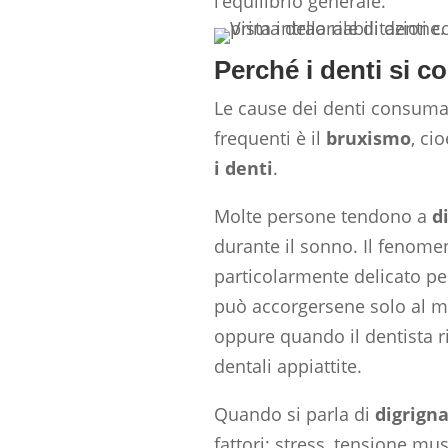
l’equilibrio generale.
Perché i denti si 
Le cause dei denti consuma
frequenti è il
bruxismo
, ci
i denti
.
Molte persone tendono a
d
durante il sonno. Il fenom
particolarmente delicato pe
può accorgersene solo al ma
oppure quando il dentista ri
dentali appiattite.
Quando si parla di
digrigna
fattori: stress, tensione mus